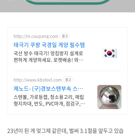
http://m.coupang.com
광고
태극기 쿠팡 국경일 게양 필수템
국산 방수 태극기! 엉킴방지 설계로
편하게 게양하세요. 로켓배송! 와우
회원 무료배송, 30일 안심 반품! 국
경일에 태극기를 게양하세요.
http://www.kbsteel.com
광고
제노드- (구)경보스텐부속 스텐
레이저가공 절곡
스텐볼, 가로등캡, 청소용고리, 매립
형지차대, 반도, PVC마개, 점검구,
엘보 물홈통 마구리 국기꽂이 구찌
건축스텐부속 제조 전문기업 맞춤형
전국무료 상담견적
23년이 된 게 엊그제 같은데, 벌써 3.1절을 앞두고 있습