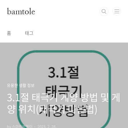
본문 바로가기
bamtole
홈
태그
유용한 생활 정보
3.1절 태극기 게양 방법 및 게
양 위치(태극기 다는법)
by 스마트밤톨이
2023. 2. 28.