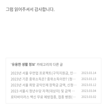
그럼 읽어주셔서 감사합니다.
'
유용한 생활 정보
' 카테고리의 다른 글
2023년 서울 우먼업 프로젝트(구직지원금, 인턴
2023.03.14
십) 내용 금액 총정리
2023년 기준 중위소득은? 중위소득이란? (청년
2023.03.13
(0)
도약계좌 중위소득)
2023년 서울 희망 공익인재 장학금 금액, 신청기
2023.03.12
(0)
간, 자격 총정리
2023 서울시 청년수당 자격(대상자) 및 금액 총
2023.03.04
(0)
정리
로타바이러스 백신 무료 예방접종, 접종 병원(3
2023.03.02
(0)
월 6일 ~ )
(0)