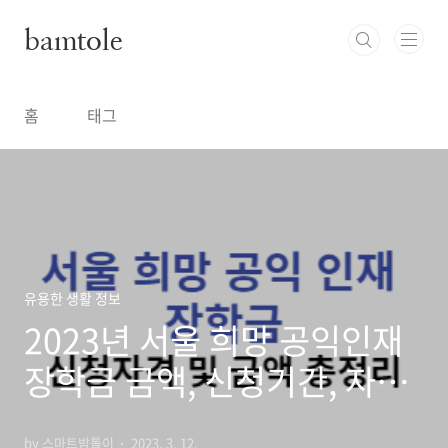
본문 바로가기
bamtole
홈
태그
유용한 생활 정보
2023년 서울 희망 공익인재
장학금 금액, 신청기간, 자격
총정리
by 스마트밤톨이
2023. 3. 12.