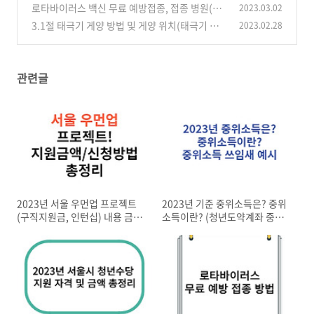
정리
로타바이러스 백신 무료 예방접종, 접종 병원(3
2023.03.02
(0)
월 6일 ~ )
3.1절 태극기 게양 방법 및 게양 위치(태극기 다
2023.02.28
(0)
는법)
(0)
관련글
2023년 서울 우먼업 프로젝트
2023년 기준 중위소득은? 중위
(구직지원금, 인턴십) 내용 금액
소득이란? (청년도약계좌 중위
총정리
소득)