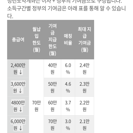
청년도약계좌는 이자 + 정부의 기여금으로 구성됩니다.
소득구간별 정부의 기여금은 아래 표를 통해 알 수 있습니
다.
기여
월납
최대 지
금
입
매칭
급
총급여
지급
한도
비율
기여금
한도
(월)
(월)
(월)
2,400만
40만
6.0
2.4만
원
↓
원
%
원
3,600만
50만
4.6
2.3만
원
↓
원
%
원
4800만
70만
60만
3.7
2.2만
원 ↓
원
원
%
원
6,000만
70만
3.0
2.1만
원 ↓
원
%
원