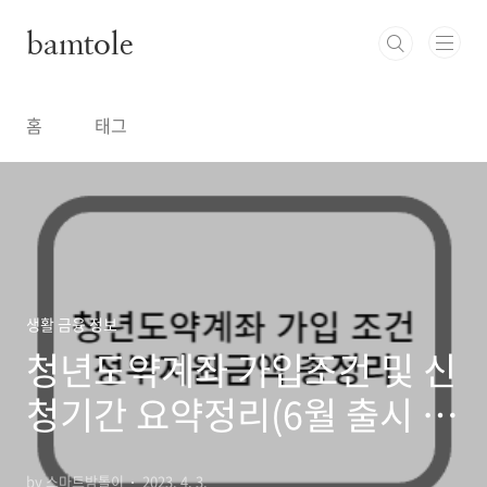
본문 바로가기
bamtole
홈
태그
생활 금융 정보
청년도약계좌 가입조건 및 신
청기간 요약정리(6월 출시 예
정)
by 스마트밤톨이
2023. 4. 3.