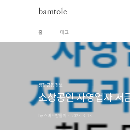
본문 바로가기
bamtole
홈
태그
생활 금융 정보
소상공인 자영업자 저금
by 스마트밤톨이
2023. 3. 13.